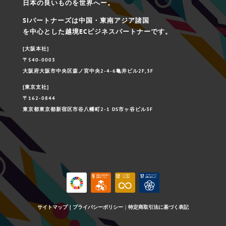
日本の良いものを世界へー。
SIパートナーズは中国・東南アジア諸国
を中心とした越境ECビジネスパートナーです。
[大阪本社]
〒540-0003
大阪府大阪市中央区森ノ宮中央2-4-6亀井ビル2F,3F
[東京支社]
〒162-0844
東京都東京都新宿区市谷八幡町2-1 DS市ヶ谷ビル3F
サイトマップ
｜
プライバシーボリシー
｜
特定商取引法に基づく表記