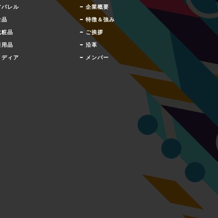
–
アパレル
企業概要
–
食品
特徴＆強み
–
化粧品
ご挨拶
–
日用品
沿革
–
メディア
メンバー