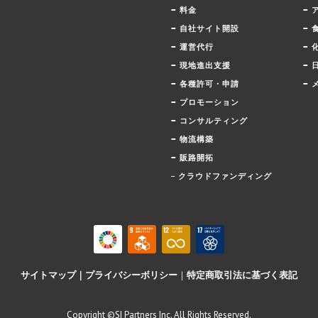
–
–
料金
–
–
自社サイト開設
–
–
運営代行
–
–
現地進出支援
–
–
各種許可・申請
–
プロモーション
–
コンサルティング
–
物流構築
–
販路開拓
– クラウドファンディング
サイトマップ
｜
プライバシーボリシー
｜
特定商取引法に基づく表記
Copyright ©SI Partners Inc. All Rights Reserved.